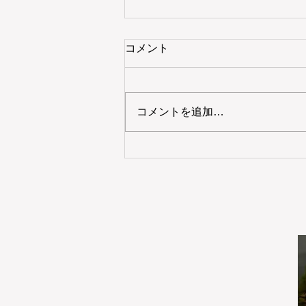
コメント
コメントを追加…
11/29(金)ウエスティンホテル仙
台にてクリスマススペシャル
レッスン開催