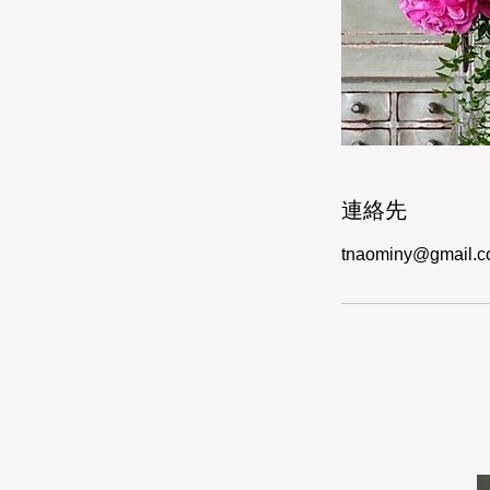
連絡先
tnaominy@gmail.