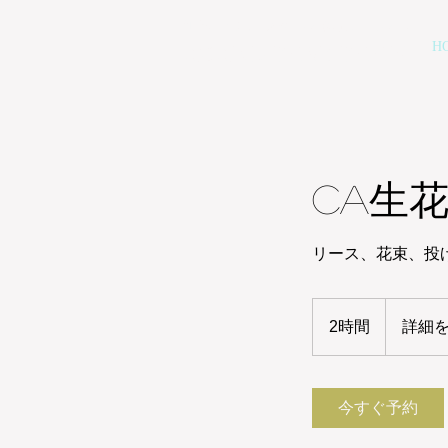
仙台のフラワースクール
麻布ローズルーム
H
AZABU-ROSE ROOM
CA生
リース、花束、投
詳
細
2時間
2
詳細
を
時
ご
確
間
認
く
だ
今すぐ予約
さ
い