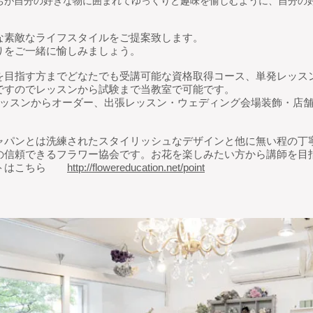
ちが自分の好きな物に囲まれてゆっくりと趣味を愉しむように、自分の
な素敵なライフスタイルをご提案致します。
りをご一緒に愉しみましょう。
を目指す方までどなたでも受講可能な資格取得コース、単発レッスン
ですのでレッスンから試験まで当教室で可能です。
Yレッスンからオーダー、出張レッスン・ウェディング会場装飾・店
ャパンとは洗練されたスタイリッシュなデザインと他に無い程の丁
の信頼できるフラワー協会です。お花を楽しみたい方から講師を目
ントはこちら
http://flowereducation.net/point