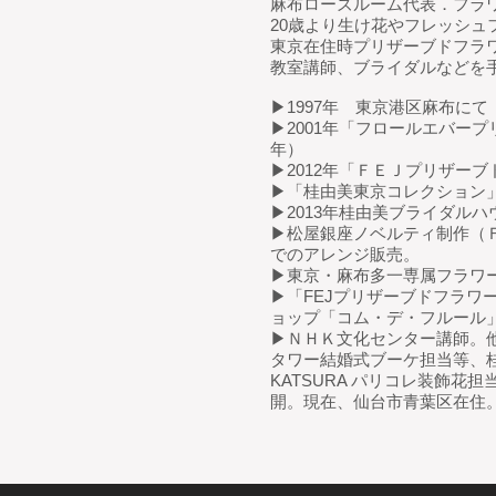
麻布ローズルーム代表．フラ
20歳より生け花やフレッシュ
東京在住時プリザーブドフラ
教室講師、ブライダルなどを
▶1997年 東京港区麻布にて
▶2001年「フロールエバープ
年）
▶2012年「ＦＥＪプリザー
▶「桂由美東京コレクション
▶2013年桂由美ブライダル
▶松屋銀座ノベルティ制作（
でのアレンジ販売。
▶東京・麻布多一専属フラワ
▶「FEJプリザーブドフラワ
ョップ「コム・デ・フルール
▶ＮＨＫ文化センター講師。
タワー結婚式ブーケ担当等、桂
KATSURA パリコレ装飾
開。現在、仙台市青葉区在住