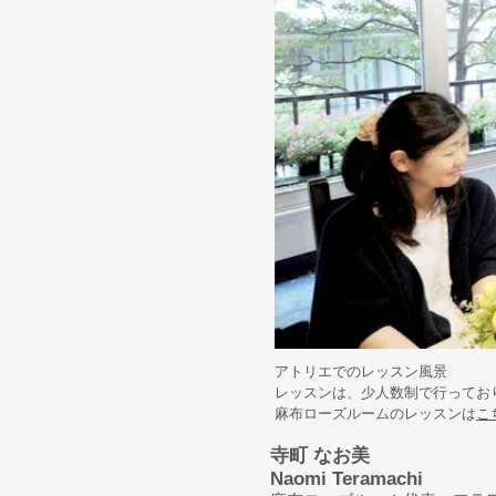
アトリエでのレッスン風景
​レッスンは、少人数制で行って
​麻布ローズルームのレッスンは
こ
寺町 なお美
Naomi Teramachi