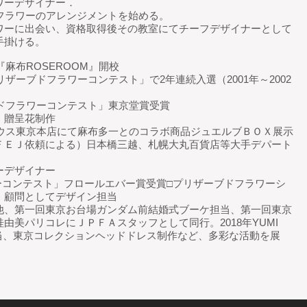
ワーデザイナー．
フラワーのアレンジメントを始める。
ワーに出会い、資格取得後その教室にてチーフデザイナーとして
手掛ける。
『麻布ROSEROOM』開校
リザーブドフラワーコンテスト」で2年連続入選（2001年～2002
ブドフラワーコンテスト」東京堂賞受賞
」贈呈花制作
ハウス東京本店にて麻布多一とのコラボ商品ジュエルブＢＯＸ展示
ＦＥＪ依頼による）日本橋三越、札幌大丸百貨店等大手デパート
ーデザイナー
ーコンテスト」フロールエバー賞受賞□プリザーブドフラワーシ
」顧問としてデザイン担当
他、第一回東京お台場ガンダム前結婚式ブーケ担当、第一回東京
由美パリコレにＪＰＦＡスタッフとして同行。2018年YUMI
花担当、東京コレクションヘッドドレス制作など、多彩な活動を展
。