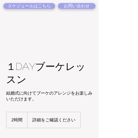
スケジュールはこちら
お問い合わせ
仙台のフラワースクール
麻布ローズルーム
AZABU-ROSE ROOM
１DAYブーケレッ
スン
結婚式に向けてブーケのアレンジをお楽しみ
いただけます。
詳
細
2時間
2
詳細をご確認ください
を
時
ご
間
確
認