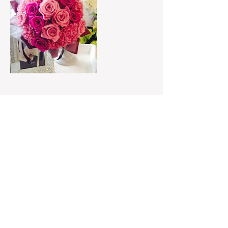
連絡先
tnaominy@gmail.com