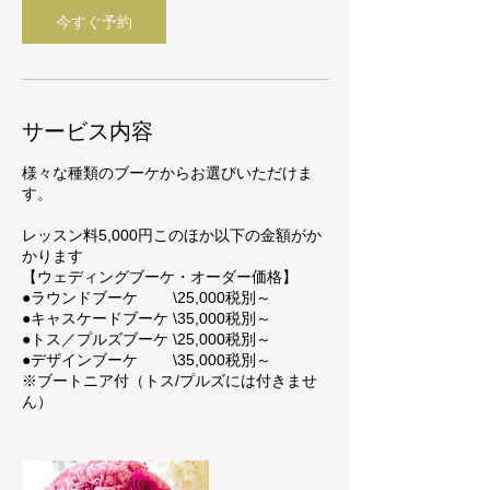
く
今すぐ予約
だ
さ
い
サービス内容
様々な種類のブーケからお選びいただけま
す。
レッスン料5,000円このほか以下の金額がか
かります
【ウェディングブーケ・オーダー価格】
●ラウンドブーケ \25,000税別～
●キャスケードブーケ \35,000税別～
●トス／プルズブーケ \25,000税別～
●デザインブーケ \35,000税別～
※ブートニア付（トス/プルズには付きませ
ん）