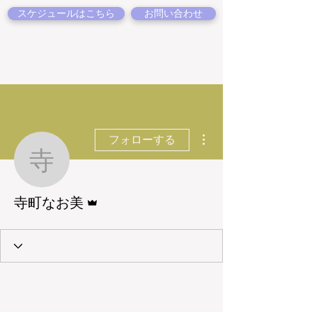
スケジュールはこちら
お問い合わせ
仙台のフラワースクール
麻布ローズルーム
AZABU-ROSE ROOM
その他
フォローする
寺町なお美
管理者
寺町なお美